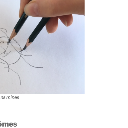
ons mines
tômes