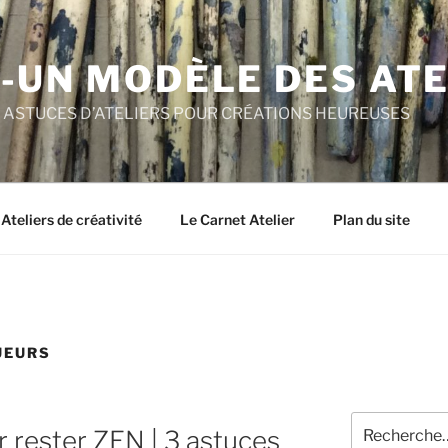
-UN MODÈLE DES ATE
T ASTUCES D’ATELIERS POUR CRÉATIONS HEUREUSES
Ateliers de créativité
Le Carnet Atelier
Plan du site
UEURS
Recherche
r rester ZEN | 3 astuces
pour