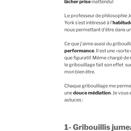
lâcher prise
inattendu!
Le professeur de philosophie Je
York s’est intéressé à l’
habitude
nous permettant d’être dans un
Ce que j’aime aussi du gribouill
performance
. Il est une «sort
que figuratif. Même chargé de r
le gribouillage fait son effet 
mon bien être.
Chaque gribouillage me permet
une
douce médiation
. Je vous
astuces :
1- Gribouillis jum