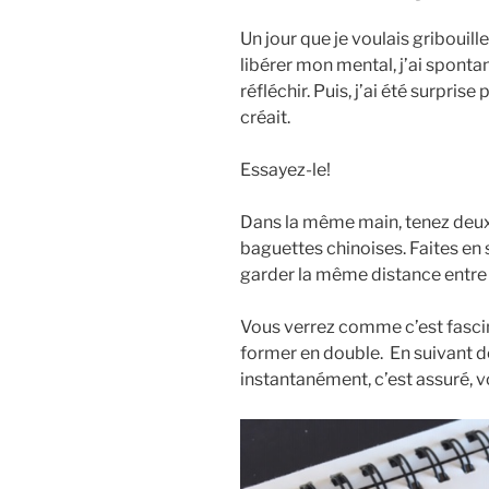
Un jour que je voulais gribouil
libérer mon mental, j’ai spon
réfléchir. Puis, j’ai été surpris
créait.
Essayez-le!
Dans la même main, tenez deux
baguettes chinoises. Faites en 
garder la même distance entre 
Vous verrez comme c’est fascina
former en double. En suivant d
instantanément, c’est assuré, v