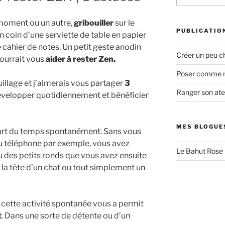
:
 moment ou un autre,
gribouiller
sur le
PUBLICATIO
 coin d’une serviette de table en papier
 cahier de notes. Un petit geste anodin
Créer un peu c
pourrait vous
aider à rester Zen.
Poser comme 
illage et j’aimerais vous partager
3
Ranger son atel
développer quotidiennement et bénéficier
MES BLOGUE
s part du temps spontanément. Sans vous
u téléphone par exemple, vous avez
Le Bahut Rose
 des petits ronds que vous avez ensuite
t la tête d’un chat ou tout simplement un
 cette activité spontanée vous a permit
t
. Dans une sorte de détente ou d’un