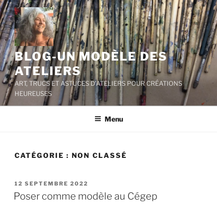
Aller
au
contenu
principal
BLOG-UN MODÈLE DES
ATELIERS
ART, TRUCS ET ASTUCES D’ATELIERS POUR CRÉATIONS
HEUREUSES
Menu
CATÉGORIE :
NON CLASSÉ
PUBLIÉ
12 SEPTEMBRE 2022
LE
Poser comme modèle au Cégep