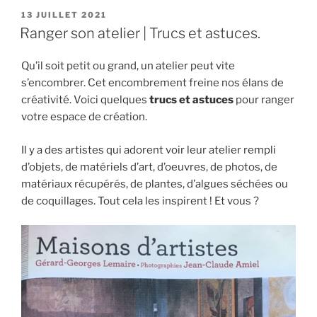
comme
PUBLIÉ
13 JUILLET 2021
LE
modèle
Ranger son atelier | Trucs et astuces.
au
Cégep »
Qu’il soit petit ou grand, un atelier peut vite
s’encombrer. Cet encombrement freine nos élans de
créativité. Voici quelques
trucs et astuces
pour ranger
votre espace de création.
Il y a des artistes qui adorent voir leur atelier rempli
d’objets, de matériels d’art, d’oeuvres, de photos, de
matériaux récupérés, de plantes, d’algues séchées ou
de coquillages. Tout cela les inspirent ! Et vous ?